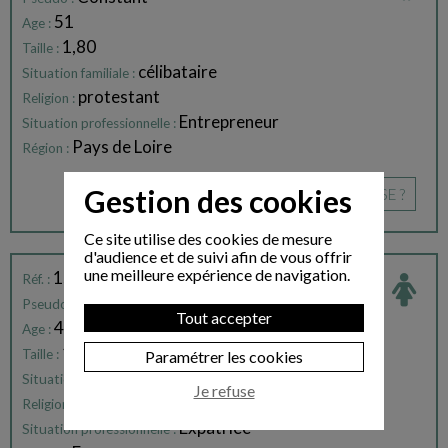
51
Age :
1,80
Taille :
célibataire
Situation familiale :
protestant
Religion :
Entrepreneur
Situation professionnelle :
Pays de Loire
Région :
Gestion des cookies
CE PROFIL VOUS INTÉRESSE ?
Ce site utilise des cookies de mesure
d'audience et de suivi afin de vous offrir
une meilleure expérience de navigation.
158081
Réf. :
Constance
Pseudo :
Tout accepter
43
Age :
1,60
Taille :
Paramétrer les cookies
célibataire
Situation familiale :
Je refuse
catholique
Religion :
Expatriée
Situation professionnelle :