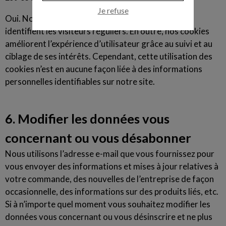
Je refuse
Oui. Nos cookies améliorent l’accès à notre site et
identifient les visiteurs réguliers. En outre, nos cookies
améliorent l’expérience d’utilisateur grâce au suivi et au
ciblage de ses intérêts. Cependant, cette utilisation des
cookies n’est en aucune façon liée à des informations
personnelles identifiables sur notre site.
6. Modifier les données vous
concernant ou vous désabonner
Nous utilisons l’adresse e-mail que vous fournissez pour
vous envoyer des informations et mises à jour relatives à
votre commande, des nouvelles de l’entreprise de façon
occasionnelle, des informations sur des produits liés, etc.
Si à n’importe quel moment vous souhaitez modifier les
données vous concernant ou vous désinscrire et ne plus