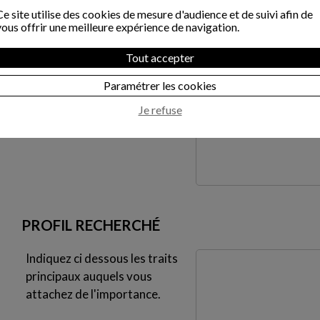
*
Ce site utilise des cookies de mesure d'audience et de suivi afin de
Situation familiale
vous offrir une meilleure expérience de navigation.
*
Tout accepter
Age
*
Paramétrer les cookies
Commentaire
Je refuse
PROFIL RECHERCHÉ
Indiquez ci dessous les traits
principaux auquels vous
attachez de l'importance.