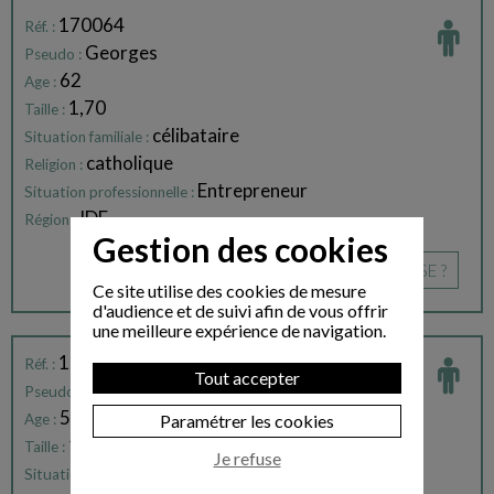
170064
Réf. :
Georges
Pseudo :
62
Age :
1,70
Taille :
célibataire
Situation familiale :
catholique
Religion :
Entrepreneur
Situation professionnelle :
IDF
Région :
Gestion des cookies
CE PROFIL VOUS INTÉRESSE ?
Ce site utilise des cookies de mesure
d'audience et de suivi afin de vous offrir
une meilleure expérience de navigation.
189071
Réf. :
Tout accepter
Gautier
Pseudo :
55
Age :
Paramétrer les cookies
1,89
Taille :
Je refuse
célibataire
Situation familiale :