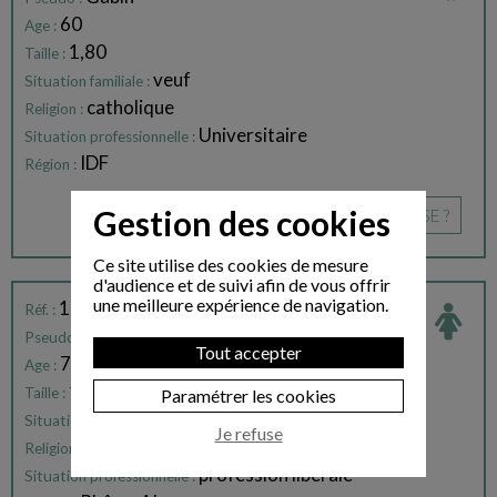
60
Age :
1,80
Taille :
veuf
Situation familiale :
catholique
Religion :
Universitaire
Situation professionnelle :
IDF
Région :
Gestion des cookies
CE PROFIL VOUS INTÉRESSE ?
Ce site utilise des cookies de mesure
d'audience et de suivi afin de vous offrir
une meilleure expérience de navigation.
162054
Réf. :
Alexia
Pseudo :
Tout accepter
70
Age :
1,62
Taille :
Paramétrer les cookies
célibataire
Situation familiale :
Je refuse
catholique
Religion :
profession libérale
Situation professionnelle :