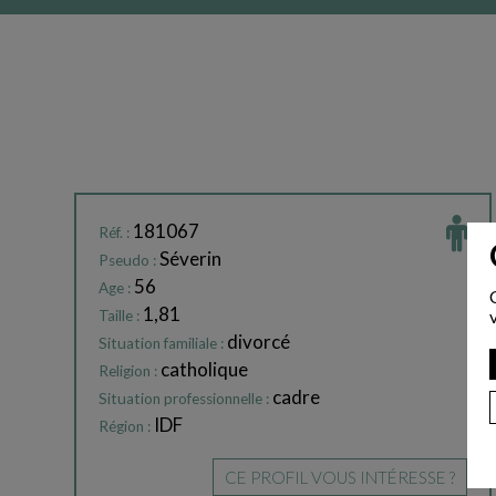
181067
Réf. :
Séverin
Pseudo :
56
Age :
1,81
Taille :
divorcé
Situation familiale :
catholique
Religion :
cadre
Situation professionnelle :
IDF
Région :
CE PROFIL VOUS INTÉRESSE ?