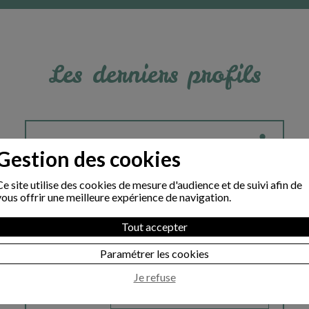
Les derniers profils
178080
Réf. :
Gestion des cookies
Albert
Pseudo :
43
Age :
Ce site utilise des cookies de mesure d'audience et de suivi afin de
1,80
vous offrir une meilleure expérience de navigation.
Taille :
célibataire
Situation familiale :
Tout accepter
catholique
Religion :
cadre
Situation professionnelle :
Paramétrer les cookies
IDF
Région :
Je refuse
CE PROFIL VOUS INTÉRESSE ?