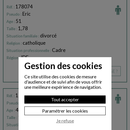
178074
Réf. :
Eric
Pseudo :
51
Age :
1,78
Taille :
divorcé
Situation familiale :
catholique
Religion :
Cadre
Situation professionnelle :
IDF
Région :
Gestion des cookies
CE PROFIL VOUS INTÉRESSE ?
Ce site utilise des cookies de mesure
d'audience et de suivi afin de vous offrir
une meilleure expérience de navigation.
185082
Réf. :
Tout accepter
Amaury
Pseudo :
43
Age :
Paramétrer les cookies
1,85
Taille :
Je refuse
célibataire
Situation familiale :