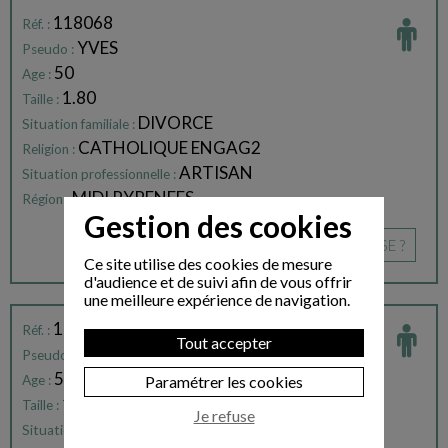
118068
Réf. :
YVES
Pseudo :
50
Age :
1.80
Taille :
DIVORCE
Situation familiale :
CATHOLIQUE ENGAG2
Religion :
ARTISAN
Situation professionnelle :
MIDI PYRENEES
Région :
Gestion des cookies
CE PROFIL VOUS INTÉRESSE ?
Ce site utilise des cookies de mesure
d'audience et de suivi afin de vous offrir
une meilleure expérience de navigation.
118167
Réf. :
Tout accepter
YVES
Pseudo :
51
Age :
Paramétrer les cookies
1.81
Taille :
Je refuse
CELIBATAIRE
Situation familiale :