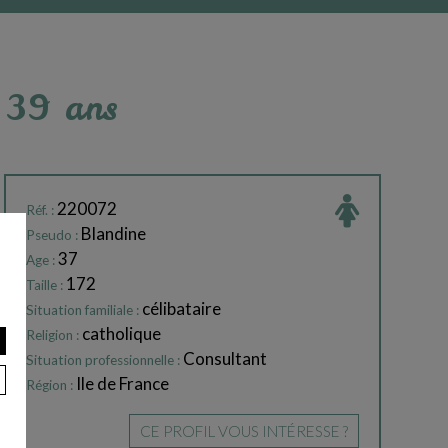
à 39 ans
220072
Réf. :
Blandine
Pseudo :
37
Age :
172
Taille :
célibataire
Situation familiale :
catholique
Religion :
Consultant
Situation professionnelle :
Ile de France
Région :
CE PROFIL VOUS INTÉRESSE ?