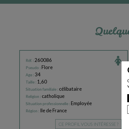
Quelque
260086
Réf. :
Flore
Pseudo :
34
Age :
1,60
Taille :
célibataire
Situation familiale :
catholique
Religion :
Employée
Situation professionnelle :
Ile de France
Région :
CE PROFIL VOUS INTÉRESSE ?