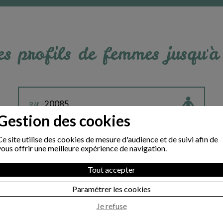
s profils de femmes jusqu'
20085
Réf. :
Sidonie
Gestion des cookies
Pseudo :
35
Age :
Ce site utilise des cookies de mesure d'audience et de suivi afin de
172
Taille :
vous offrir une meilleure expérience de navigation.
célibataire
Situation familiale :
catholique
Religion :
Tout accepter
Profession libérale
Situation professionnelle :
Paramétrer les cookies
Ile de France
Région :
Je refuse
CE PROFIL VOUS INTÉRESSE ?