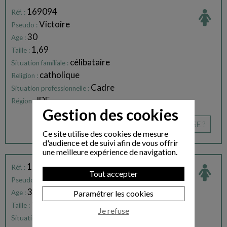
169094
Réf. :
Victoire
Pseudo :
30
Age :
1,69
Taille :
célibataire
Situation familiale :
catholique
Religion :
Cadre
Situation professionnelle :
IDF
Région :
Gestion des cookies
CE PROFIL VOUS INTÉRESSE ?
Ce site utilise des cookies de mesure
d'audience et de suivi afin de vous offrir
une meilleure expérience de navigation.
173085
Réf. :
Tout accepter
Augustine
Pseudo :
39
Age :
Paramétrer les cookies
1,73
Taille :
Je refuse
célibataire
Situation familiale :