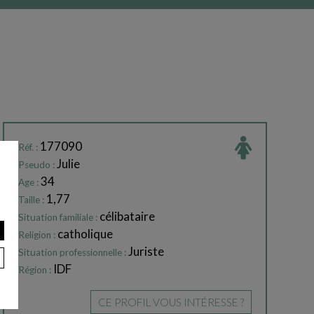
177090
Réf. :
Julie
Pseudo :
34
Age :
1,77
Taille :
célibataire
Situation familiale :
catholique
Religion :
Juriste
Situation professionnelle :
IDF
Région :
CE PROFIL VOUS INTÉRESSE ?