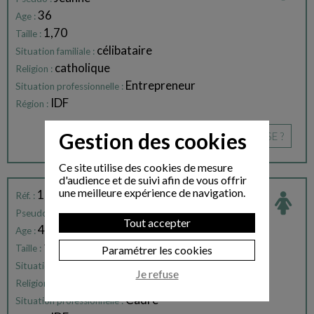
36
Age :
1,70
Taille :
célibataire
Situation familiale :
catholique
Religion :
Entrepreneur
Situation professionnelle :
IDF
Région :
Gestion des cookies
CE PROFIL VOUS INTÉRESSE ?
Ce site utilise des cookies de mesure
d'audience et de suivi afin de vous offrir
une meilleure expérience de navigation.
165084
Réf. :
Marie
Pseudo :
Tout accepter
41
Age :
1,65
Taille :
Paramétrer les cookies
célibataire
Situation familiale :
Je refuse
catholique
Religion :
Cadre
Situation professionnelle :