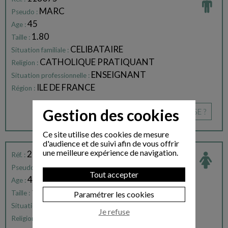
MARC
Pseudo :
45
Age :
1.80
Taille :
CELIBATAIRE
Situation familiale :
CATHOLIQUE PRATIQUANT
Religion :
ENSEIGNANT
Situation professionnelle :
ILE DE FRANCE
Région :
Gestion des cookies
CE PROFIL VOUS INTÉRESSE ?
Ce site utilise des cookies de mesure
d'audience et de suivi afin de vous offrir
une meilleure expérience de navigation.
216178
Réf. :
CELINE
Pseudo :
Tout accepter
41
Age :
1.61
Taille :
Paramétrer les cookies
CELIBATAIRE
Situation familiale :
Je refuse
CATHOLIQUE ENGAGEE
Religion :