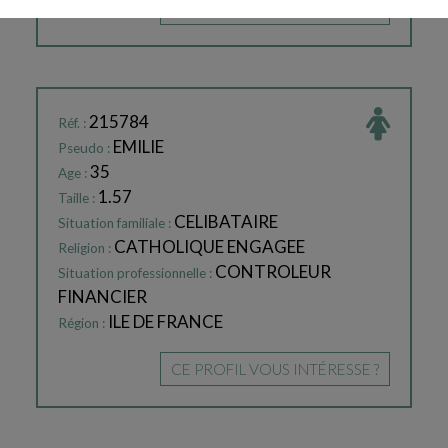
CE PROFIL VOUS INTÉRESSE ?
215784
Réf. :
EMILIE
Pseudo :
35
Age :
1.57
Taille :
CELIBATAIRE
Situation familiale :
CATHOLIQUE ENGAGEE
Religion :
CONTROLEUR
Situation professionnelle :
FINANCIER
ILE DE FRANCE
Région :
CE PROFIL VOUS INTÉRESSE ?