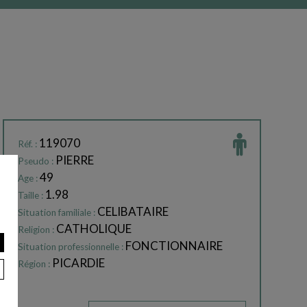
119070
Réf. :
PIERRE
Pseudo :
49
Age :
1.98
Taille :
CELIBATAIRE
Situation familiale :
CATHOLIQUE
Religion :
FONCTIONNAIRE
Situation professionnelle :
PICARDIE
Région :