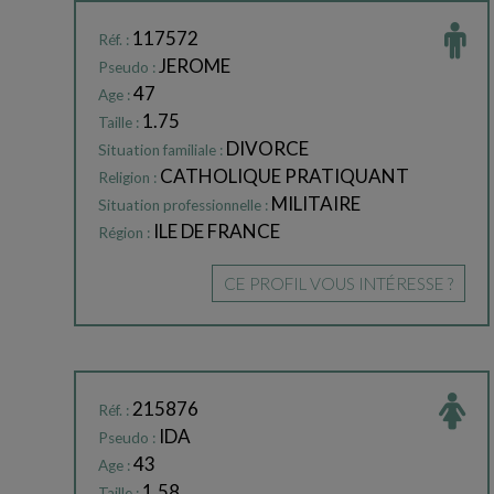
117572
Réf. :
JEROME
Pseudo :
47
Age :
1.75
Taille :
DIVORCE
Situation familiale :
CATHOLIQUE PRATIQUANT
Religion :
MILITAIRE
Situation professionnelle :
ILE DE FRANCE
Région :
CE PROFIL VOUS INTÉRESSE ?
215876
Réf. :
IDA
Pseudo :
43
Age :
1.58
Taille :