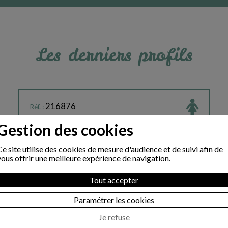
Les derniers profils
216876
Réf. :
SOPHIE
Pseudo :
Gestion des cookies
43
Age :
1.68
Taille :
Ce site utilise des cookies de mesure d'audience et de suivi afin de
CELIBATAIRE
vous offrir une meilleure expérience de navigation.
Situation familiale :
CATHOLIQUE PRATIQUANTE
Religion :
Tout accepter
SALARIEE
Situation professionnelle :
ILE DE FRANCE
Région :
Paramétrer les cookies
Je refuse