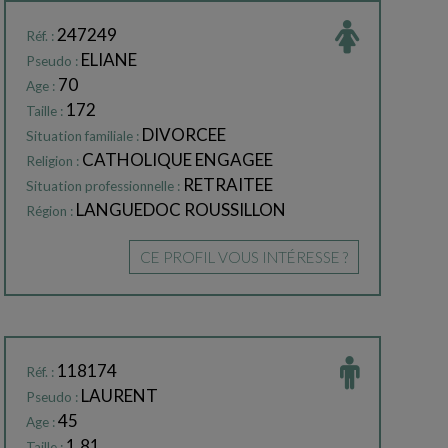
247249
Réf. :
ELIANE
Pseudo :
70
Age :
172
Taille :
DIVORCEE
Situation familiale :
CATHOLIQUE ENGAGEE
Religion :
RETRAITEE
Situation professionnelle :
LANGUEDOC ROUSSILLON
Région :
CE PROFIL VOUS INTÉRESSE ?
118174
Réf. :
LAURENT
Pseudo :
45
Age :
1.81
Taille :