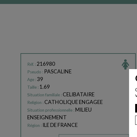
216980
Réf. :
PASCALINE
Pseudo :
39
Age :
1.69
Taille :
CELIBATAIRE
Situation familiale :
CATHOLIQUE ENGAGEE
Religion :
MILIEU
Situation professionnelle :
ENSEIGNEMENT
ILE DE FRANCE
Région :