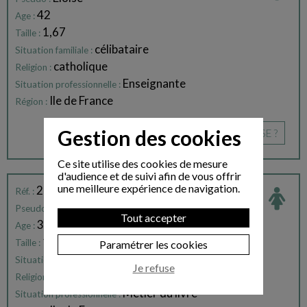
42
Age :
1,67
Taille :
célibataire
Situation familiale :
catholique
Religion :
Enseignante
Situation professionnelle :
Ile de France
Région :
Gestion des cookies
CE PROFIL VOUS INTÉRESSE ?
Ce site utilise des cookies de mesure
d'audience et de suivi afin de vous offrir
une meilleure expérience de navigation.
216083
Réf. :
Mahaut
Pseudo :
Tout accepter
35
Age :
1,60
Taille :
Paramétrer les cookies
célibataire
Situation familiale :
Je refuse
catholique
Religion :
Métier du livre
Situation professionnelle :