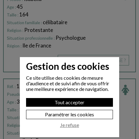
45
Age :
164
Taille :
célibataire
Situation familiale :
Protestante
Religion :
Psychologue
Situation professionnelle :
Ile de France
Région :
CE PROFIL VOUS INTÉRESSE ?
Gestion des cookies
Ce site utilise des cookies de mesure
d'audience et de suivi afin de vous offrir
173090
Réf. :
une meilleure expérience de navigation.
odette
Pseudo :
32
Tout accepter
Age :
1,73
Taille :
Paramétrer les cookies
Célibataire
Situation familiale :
Catholique
Je refuse
Religion :
Assistante
Situation professionnelle :