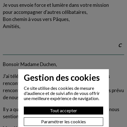
Je vous envoie force et lumière dans votre mission
pour accompagner d'autres célibataires,
Bon chemin à vous vers Pâques,
Amitiés,
C
Bonsoir Madame Duchen,
Gestion des cookies
J'ai téléphoné à MH jeudi soir et nous nous sommes
rencontrés ce dimanche après-midi. Une très belle
Ce site utilise des cookies de mesure
rencontre, calme, franche et apaisante. Nous avons prévu
d'audience et de suivi afin de vous offrir
de nous revoir très rapidement.
une meilleure expérience de navigation.
Il y a quelque chose qui est passé entre nous. Nous nous
Tout accepter
sentions spontanément très bien ensemble.
Paramétrer les cookies