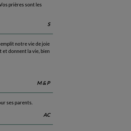
Vos prières sont les
S
emplit notre vie de joie
 et donnent la vie, bien
M & P
our ses parents.
AC