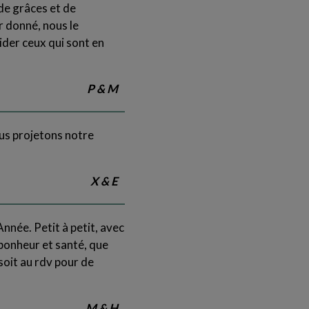
de grâces et de
r donné, nous le
ider ceux qui sont en
P & M
us projetons notre
X & E
nnée. Petit à petit, avec
 bonheur et santé, que
soit au rdv pour de
M & H