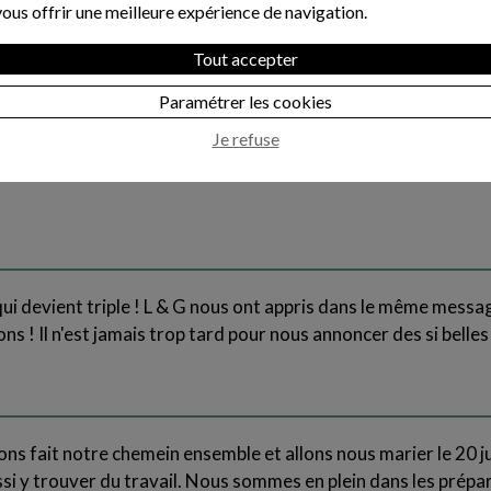
vous offrir une meilleure expérience de navigation.
nfant A en attendant les prochains ! Nous vous remercions t
Tout accepter
Paramétrer les cookies
Je refuse
e nous annoncer la naissance de Marie. Longue vie à elle ! e
qui devient triple ! L & G nous ont appris dans le même messa
ns ! Il n'est jamais trop tard pour nous annoncer des si belles 
ns fait notre chemein ensemble et allons nous marier le 20 j
aussi y trouver du travail. Nous sommes en plein dans les prép