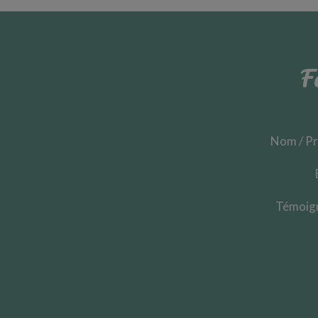
F
Nom / P
Témoig