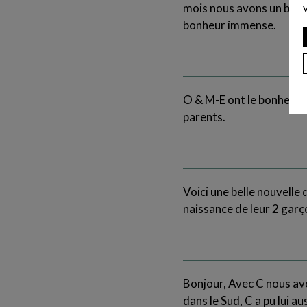
mois nous avons un bel e
bonheur immense.
O & M-E ont le bonheur d
parents.
Voici une belle nouvelle 
naissance de leur 2 garço
Bonjour, Avec C nous avo
dans le Sud, C a pu lui 