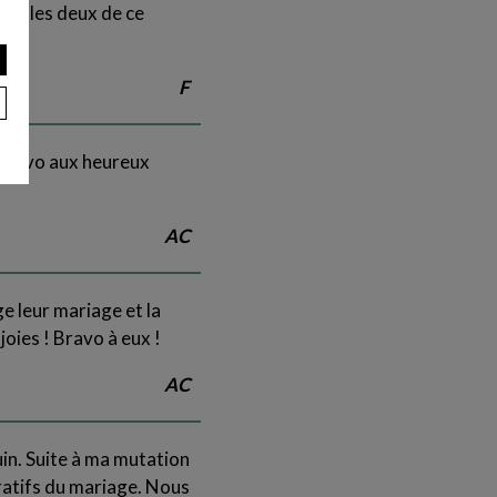
ous les deux de ce
F
t bravo aux heureux
AC
ge leur mariage et la
joies ! Bravo à eux !
AC
uin. Suite à ma mutation
aratifs du mariage. Nous