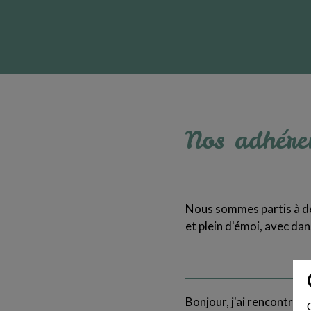
Nos adhére
Nous sommes partis à deu
et plein d'émoi, avec da
Bonjour, j'ai rencontré g