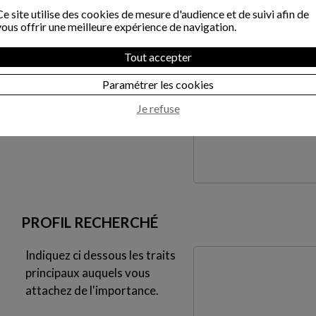
*
Ce site utilise des cookies de mesure d'audience et de suivi afin de
Situation familiale
vous offrir une meilleure expérience de navigation.
*
Tout accepter
Age
*
Paramétrer les cookies
Commentaire
Je refuse
PROFIL RECHERCHÉ
Indiquez ci dessous les traits
principaux auquels vous
attachez de l'importance.