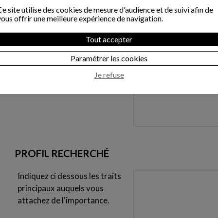
*
Ce site utilise des cookies de mesure d'audience et de suivi afin de
Situation familiale
vous offrir une meilleure expérience de navigation.
*
Tout accepter
Age
*
Paramétrer les cookies
Commentaire
Je refuse
PROFIL RECHERCHÉ
Indiquez ci dessous les traits
principaux auquels vous
attachez de l'importance.