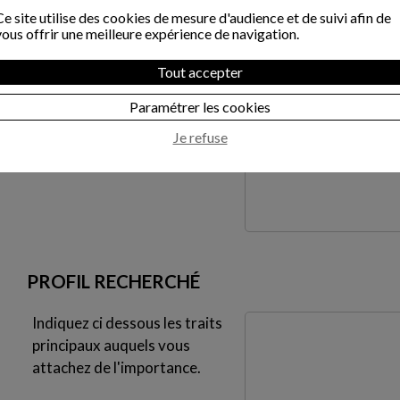
*
Ce site utilise des cookies de mesure d'audience et de suivi afin de
Situation familiale
vous offrir une meilleure expérience de navigation.
*
Tout accepter
Age
*
Paramétrer les cookies
Commentaire
Je refuse
PROFIL RECHERCHÉ
Indiquez ci dessous les traits
principaux auquels vous
attachez de l'importance.