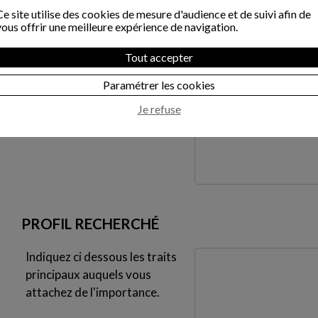
*
Ce site utilise des cookies de mesure d'audience et de suivi afin de
Situation familiale
vous offrir une meilleure expérience de navigation.
*
Tout accepter
Age
*
Paramétrer les cookies
Commentaire
Je refuse
PROFIL RECHERCHÉ
Indiquez ci dessous les traits
principaux auquels vous
attachez de l'importance.