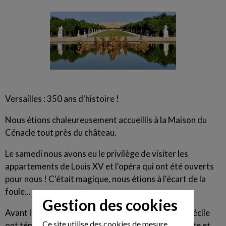
Versailles : 350 ans d'histoire !
Nous étions chaleureusement accueillis à la Maison du
Cénacle tout près du château.
Le samedi nous avons eu le privilège de visiter les
appartements de Louis XV et l'opéra qui ont été ouverts
pour nous ! C'était magique, nous étions à l'écart de la
foule...
Gestion des cookies
Avant le dîner Pierre et Dominique, Jean-Yves et Cécile
Ce site utilise des cookies de mesure
ont témoigné en nous rappelant que la vie est courte et