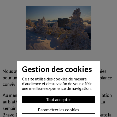
Gestion des cookies
Nous avons pris de l'altitude, sur les pentes enneigées,
pour un nouveau moment d'échanges dans une ambiance
Ce site utilise des cookies de mesure
d'audience et de suivi afin de vous offrir
conviviale et sportive.
une meilleure expérience de navigation.
Au menu, course d'orientation avec balise GPS, initiation
Tout accepter
au biathlon, sortie en raquettes, soirée dansante... La
semaine sera à peine suffisante pour récupérer !
Paramétrer les cookies
Bravo à la quarantaine de participants, venus de toute la