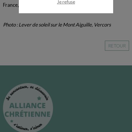
Je refuse
France, et même de Suisse !
Photo : Lever de soleil sur le Mont Aiguille, Vercors
RETOUR