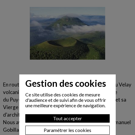
Gestion des cookies
En route vers le Domaine de Chadenac, au coeur du Velay
volcanique, sur un plateau dominant la superbe ville
Ce site utilise des cookies de mesure
du Puy-en-Velay, avec sa Cathédrale Notre-Dame et sa
d'audience et de suivi afin de vous offrir
une meilleure expérience de navigation.
Vierge noire, la chapelle St Michel petit bijou
d'architecture romane ...
Tout accepter
Nous avons profité d'une intervention du Père Emmanuel
Gobillard, recteur de la Cathédrale, riche
Paramétrer les cookies