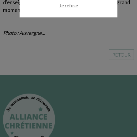
d'enseignements sur le don de soi notamment. Un grand
Je refuse
moment de partage et de fraternité conviviale !
Photo : Auvergne...
RETOUR