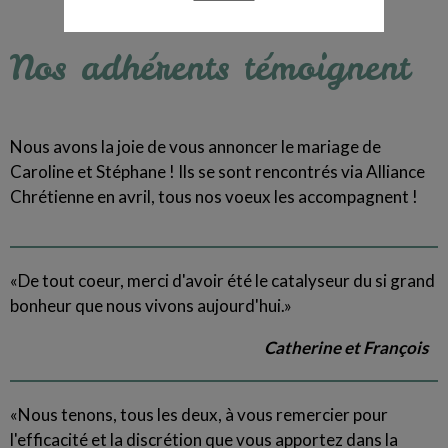
Nos adhérents témoignent
Nous avons la joie de vous annoncer le mariage de
Caroline et Stéphane ! Ils se sont rencontrés via Alliance
Chrétienne en avril, tous nos voeux les accompagnent !
«De tout coeur, merci d'avoir été le catalyseur du si grand
bonheur que nous vivons aujourd'hui.»
Catherine et François
«Nous tenons, tous les deux, à vous remercier pour
l'efficacité et la discrétion que vous apportez dans la