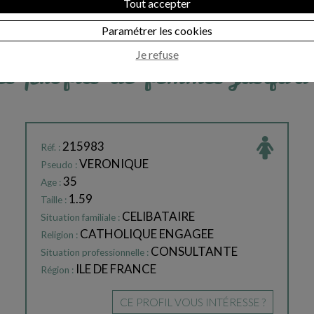
Tout accepter
Paramétrer les cookies
Je refuse
s profils de femmes jusqu'
215983
Réf. :
VERONIQUE
Pseudo :
35
Age :
1.59
Taille :
CELIBATAIRE
Situation familiale :
CATHOLIQUE ENGAGEE
Religion :
CONSULTANTE
Situation professionnelle :
ILE DE FRANCE
Région :
CE PROFIL VOUS INTÉRESSE ?