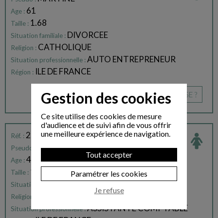
61
Age :
1.68
Taille :
DIVORCEE
Situation familiale :
CATHOLIQUE
Religion :
AUTO ENTREPRENEUR
Situation professionnelle :
ILE DE FRANCE
Région :
Gestion des cookies
CE PROFIL VOUS INTÉRESSE ?
Ce site utilise des cookies de mesure
d'audience et de suivi afin de vous offrir
une meilleure expérience de navigation.
217279
Réf. :
AUDE
Pseudo :
Tout accepter
44
Age :
1.72
Taille :
Paramétrer les cookies
CELIBATAIRE
Situation familiale :
Je refuse
CATHOLIQUE PRATIQUANTE
Religion :
ASSISTANTE COMPTABLE
Situation professionnelle :