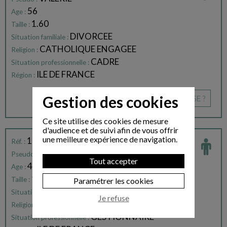
56
Age :
1.60
Taille :
DIVORCEE
Situation familiale :
CATHOLIQUE ENGAGEE
Religion :
CADRE
Situation professionnelle :
ILE DE FRANCE
Région :
Gestion des cookies
CE PROFIL VOUS INTÉRESSE ?
Ce site utilise des cookies de mesure
d'audience et de suivi afin de vous offrir
une meilleure expérience de navigation.
117586
Réf. :
PIERRE
Pseudo :
Tout accepter
40
Age :
1.75
Taille :
Paramétrer les cookies
CELIBATAIRE
Situation familiale :
Je refuse
CATHOLIQUE
Religion :
GESTIONNAIRE
Situation professionnelle :