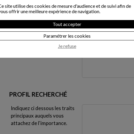
*
Ce site utilise des cookies de mesure d'audience et de suivi afin de
Situation familiale
vous offrir une meilleure expérience de navigation.
*
Tout accepter
Age
*
Paramétrer les cookies
Commentaire
Je refuse
PROFIL RECHERCHÉ
Indiquez ci dessous les traits
principaux auquels vous
attachez de l'importance.